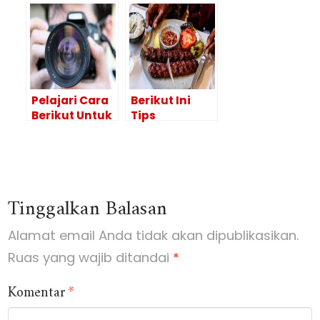
Bisnis dan
Foto yang
Kegiatan
Bagus, Berikut
Promosi
Ini Tips untuk
Terbaik
Anda
Pelajari Cara
Berikut Ini
Berikut Untuk
Tips
Mendapatkan
Menjalankan
Foto yang
Bisnis Kuliner
Bagus
Di Media
Sosial
Tinggalkan Balasan
Alamat email Anda tidak akan dipublikasikan.
Ruas yang wajib ditandai
*
Komentar
*