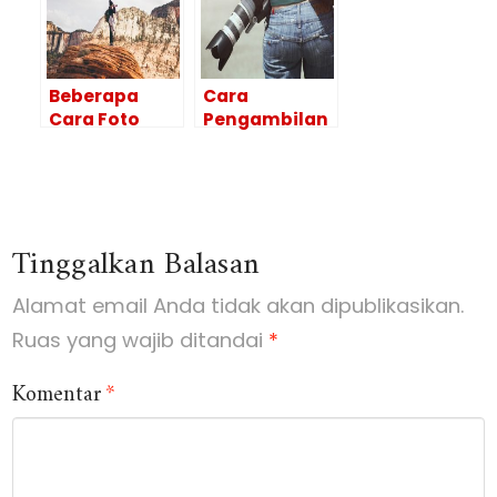
Pemula
Beberapa
Cara
Cara Foto
Pengambilan
Yang Baik
Foto yang
Berikut ini
Bagus, Simak
Perlu Anda
Beberapa Tips
Pelajari
Menarik Ini
Tinggalkan Balasan
Alamat email Anda tidak akan dipublikasikan.
Ruas yang wajib ditandai
*
Komentar
*