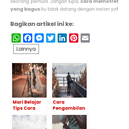
seorang pemula. Jangan lupa,
cara memotret
yang bagus
itu tidak datang dengan instan ya
!
Bagikan artikel ini ke:
WhatsApp
Facebook
Messenger
Twitter
LinkedIn
Pinterest
Email
Lainnya
Mari Belajar
Cara
Tips Cara
Pengambilan
Memotret
Gambar Yang
yang Bagus
Baik Bagi
Bagi Pemula
Fotografer