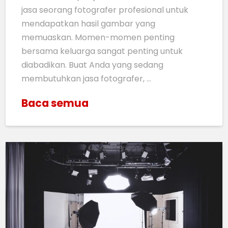
jasa seorang fotografer profesional untuk
mendapatkan hasil gambar yang
memuaskan. Momen-momen penting
bersama keluarga sangat penting untuk
diabadikan. Buat Anda yang sedang
membutuhkan jasa fotografer, …
Baca semua