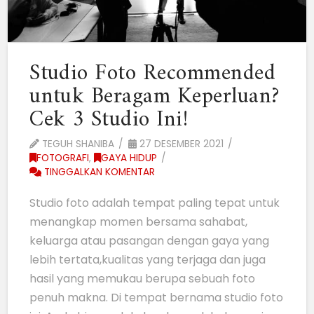
Studio Foto Recommended
untuk Beragam Keperluan?
Cek 3 Studio Ini!
TEGUH SHANIBA
27 DESEMBER 2021
FOTOGRAFI
,
GAYA HIDUP
TINGGALKAN KOMENTAR
Studio foto adalah tempat paling tepat untuk
menangkap momen bersama sahabat,
keluarga atau pasangan dengan gaya yang
lebih tertata,kualitas yang terjaga dan juga
hasil yang memukau berupa sebuah foto
penuh makna. Di tempat bernama studio foto