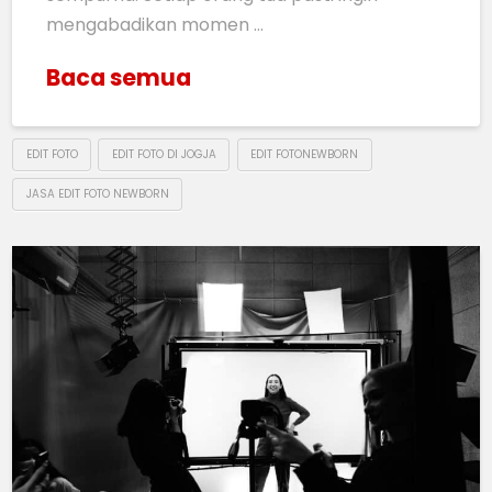
mengabadikan momen …
Baca semua
EDIT FOTO
EDIT FOTO DI JOGJA
EDIT FOTONEWBORN
JASA EDIT FOTO NEWBORN