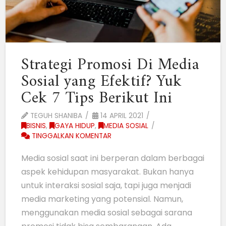
Strategi Promosi Di Media
Sosial yang Efektif? Yuk
Cek 7 Tips Berikut Ini
TEGUH SHANIBA
14 APRIL 2021
BISNIS
,
GAYA HIDUP
,
MEDIA SOSIAL
TINGGALKAN KOMENTAR
Media sosial saat ini berperan dalam berbagai
aspek kehidupan masyarakat. Bukan hanya
untuk interaksi sosial saja, tapi juga menjadi
media marketing yang potensial. Namun,
menggunakan media sosial sebagai sarana