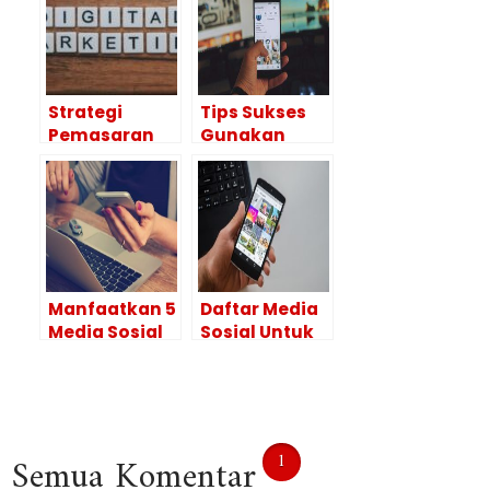
Strategi
Tips Sukses
Pemasaran
Gunakan
Online untuk
Media Sosial
Website &
Untuk Iklan
Media Sosial?
Bisnis Anda
Coba 4 Trik Ini
Manfaatkan 5
Daftar Media
Media Sosial
Sosial Untuk
Untuk
Bisnis dan
Profesional
Kegiatan
Ini dalam
Promosi
Berbisnis
Terbaik
1
Semua Komentar