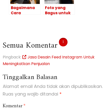
Bagaimana
Foto yang
Cara
Bagus untuk
Membuat
Promosi Bisa
Profil Yang
Lebih Optimal
Bagus Di
dengan 4 Tips
Media Sosial?
Ini
1
Semua Komentar
Pingback:
Jasa Desain Feed Instagram Untuk
Meningkatkan Penjualan
Tinggalkan Balasan
Alamat email Anda tidak akan dipublikasikan.
Ruas yang wajib ditandai
*
Komentar
*