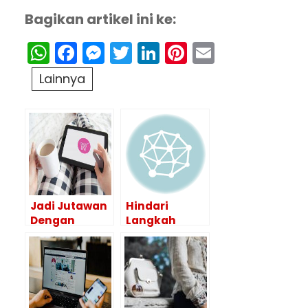
Bagikan artikel ini ke:
WhatsApp
Facebook
Messenger
Twitter
LinkedIn
Pinterest
Email
Lainnya
Jadi Jutawan
Hindari
Dengan
Langkah
Membuat
Promosi
Toko Online.
Media Sosial
Ini 3 Caranya!
Ini, Nomor 3
Paling Tidak
Etis!