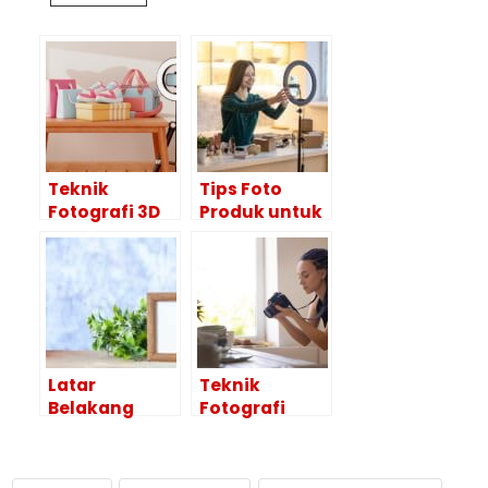
Teknik
Tips Foto
Fotografi 3D
Produk untuk
yang
Live di Medsos
Membuat
agar Tampil
Pembeli
Menarik
Langsung
Checkout
Latar
Teknik
Belakang
Fotografi
Warna Foto
Lifestyle yang
Produk, Begini
Relevan dan
Cara Mainnya
Memikat