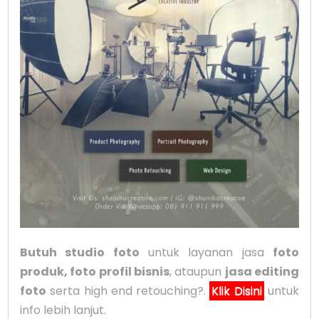
Butuh studio foto
untuk layanan jasa
foto
produk, foto profil bisnis
, ataupun
jasa editing
foto
serta high end retouching?.
Klik Disini
untuk
info lebih lanjut.