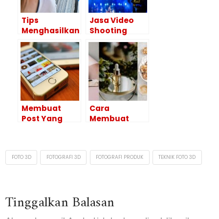
Tips
Jasa Video
Menghasilkan
Shooting
Foto Yang
Yogyakarta &
Paling Keren
Beragam
Saat Liburan
Kelebihannya
Membuat
Cara
Post Yang
Membuat
Bagus Di
Foto Produk
Instagram
Menarik
Dengan 7
Calon
FOTO 3D
FOTOGRAFI 3D
FOTOGRAFI PRODUK
TEKNIK FOTO 3D
Langkah Ini
Pembeli
Tinggalkan Balasan