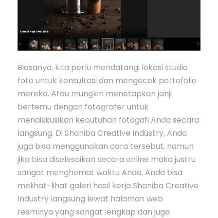
Biasanya, kita perlu mendatangi lokasi studio
foto untuk konsultasi dan mengecek portofolio
mereka. Atau mungkin menetapkan janji
bertemu dengan fotografer untuk
mendiskusikan kebutuhan fotogafi Anda secara
langsung. Di Shaniba Creative Industry, Anda
juga bisa menggunakan cara tersebut, namun
jika bisa diselesaikan secara online maka justru
sangat menghemat waktu Anda. Anda bisa
melihat-lihat galeri hasil kerja Shaniba Creative
Industry langsung lewat halaman web
resminya yang sangat lengkap dan juga