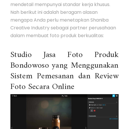
mendetail mempunyai standar kerja khusus.
Nah berikut ini adalah beragam alasan
mengapa Anda perlu menetapkan Shaniba
Creative Industry sebagai partner perusahaan
dalam membuat foto produk berkualitas:
Studio Jasa Foto Produk
Bondowoso yang Menggunakan
Sistem Pemesanan dan Review
Foto Secara Online