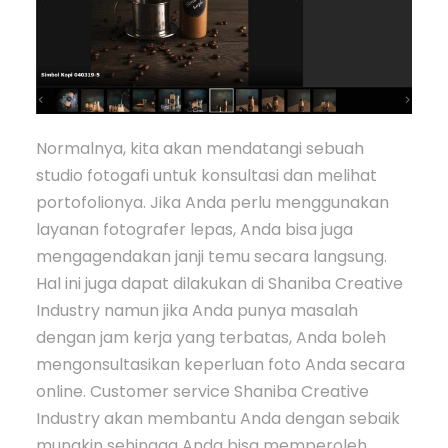
Normalnya, kita akan mendatangi sebuah
studio fotogafi untuk konsultasi dan melihat
portofolionya. Jika Anda perlu menggunakan
layanan fotografer lepas, Anda bisa juga
mengagendakan janji temu secara langsung.
Hal ini juga dapat dilakukan di Shaniba Creative
Industry namun jika Anda punya masalah
dengan jam kerja yang terbatas, Anda boleh
mengonsultasikan keperluan foto Anda secara
online. Customer service Shaniba Creative
Industry akan membantu Anda dengan sebaik
mungkin sehingga Anda bisa memperoleh