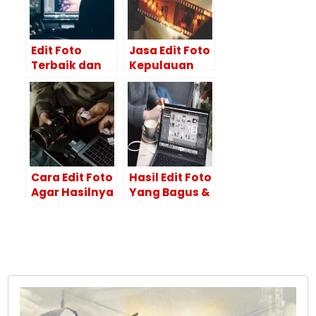
Edit Foto
Jasa Edit Foto
Terbaik dan
Kepulauan
Hasil
Selayar
Maksimal Itu
HASILNYA
Ya di Editor
BAGUS!
Foto
Profesional
Cara Edit Foto
Hasil Edit Foto
Agar Hasilnya
Yang Bagus &
Maksimal?
Tips
Lakukan 4
Menggunakan
Tahapan Ini
Adobe
Photoshop