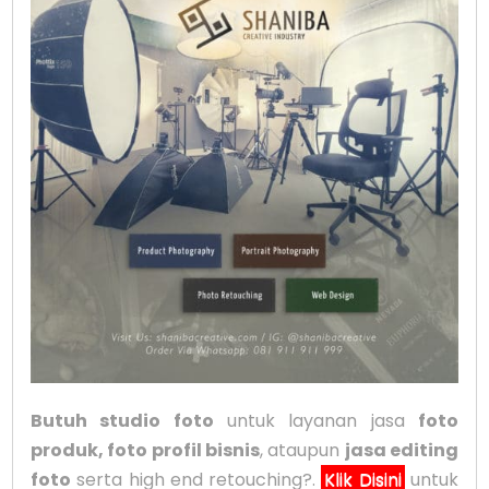
Butuh studio foto
untuk layanan jasa
foto
produk, foto profil bisnis
, ataupun
jasa editing
foto
serta high end retouching?.
Klik Disini
untuk