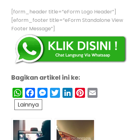
[form_header title=”eForm Logo Header”]
[eform_footer title=”eForm Standalone View
Footer Message”]
Bagikan artikel ini ke:
WhatsApp
Facebook
Messenger
Twitter
LinkedIn
Pinterest
Email
Lainnya