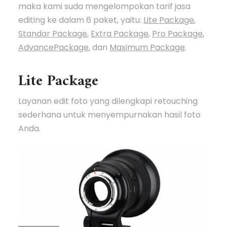
maka kami suda mengelompokan tarif jasa
editing ke dalam 6 paket, yaitu:
Lite Package
,
Standar Package
,
Extra Package
,
Pro Package
,
AdvancePackage
, dan
Maximum Package
.
Lite Package
Layanan edit foto yang dilengkapi retouching
sederhana untuk menyempurnakan hasil foto
Anda.