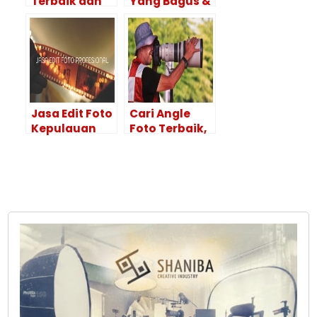
Terbaik dan
Yang Bagus &
Hasil
Tips
Maksimal Itu
Menggunakan
Ya di Editor
Adobe
Foto
Photoshop
Profesional
Jasa Edit Foto
Cari Angle
Kepulauan
Foto Terbaik,
Selayar
Sajikan Hasil
HASILNYA
Foto Yang
BAGUS!
Istimewa