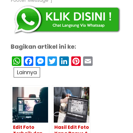
Footer Message”]
Bagikan artikel ini ke:
WhatsApp
Facebook
Messenger
Twitter
LinkedIn
Pinterest
Email
Lainnya
Edit Foto
Hasil Edit Foto