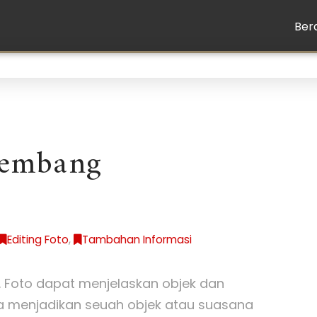
Ber
Rembang
Editing Foto
,
Tambahan Informasi
a. Foto dapat menjelaskan objek dan
ga menjadikan seuah objek atau suasana