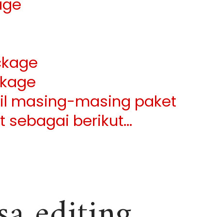
age
ckage
kage
ail masing-masing paket
at sebagai berikut…
sa editing