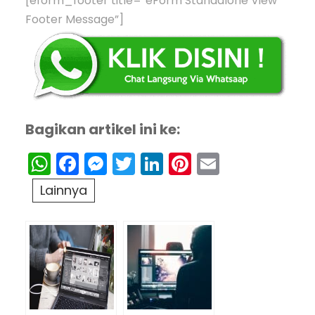
[eform_footer title=”eForm Standalone View
Footer Message”]
Bagikan artikel ini ke:
WhatsApp
Facebook
Messenger
Twitter
LinkedIn
Pinterest
Email
Lainnya