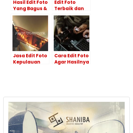
Hasil Edit Foto
Edit Foto
Yang Bagus &
Terbaik dan
Tips
Hasil
Menggunakan
Maksimal Itu
Adobe
Ya di Editor
Photoshop
Foto
Profesional
Jasa Edit Foto
Cara Edit Foto
Kepulauan
Agar Hasilnya
Selayar
Maksimal?
HASILNYA
Lakukan 4
BAGUS!
Tahapan Ini