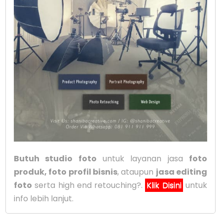
Butuh studio foto
untuk layanan jasa
foto
produk, foto profil bisnis
, ataupun
jasa editing
foto
serta high end retouching?.
Klik Disini
untuk
info lebih lanjut.