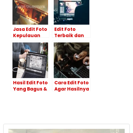
Jasa Edit Foto
Edit Foto
Kepulauan
Terbaik dan
Selayar
Hasil
HASILNYA
Maksimal Itu
BAGUS!
Ya di Editor
Foto
Profesional
Hasil Edit Foto
Cara Edit Foto
Yang Bagus &
Agar Hasilnya
Tips
Maksimal?
Menggunakan
Lakukan 4
Adobe
Tahapan Ini
Photoshop