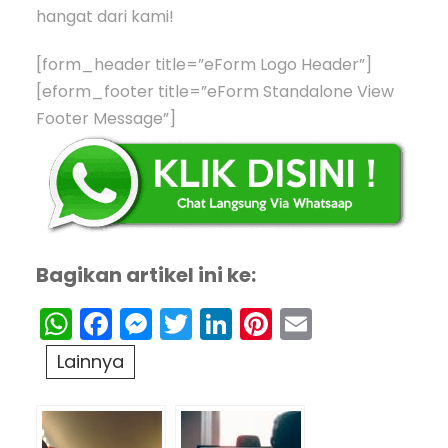
hangat dari kami!
[form_header title=”eForm Logo Header”]
[eform_footer title=”eForm Standalone View
Footer Message”]
Bagikan artikel ini ke:
WhatsApp
Facebook
Messenger
Twitter
LinkedIn
Pinterest
Email
Lainnya