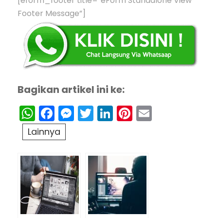
[eform_footer title=”eForm Standalone View
Footer Message”]
Bagikan artikel ini ke:
WhatsApp
Facebook
Messenger
Twitter
LinkedIn
Pinterest
Email
Lainnya