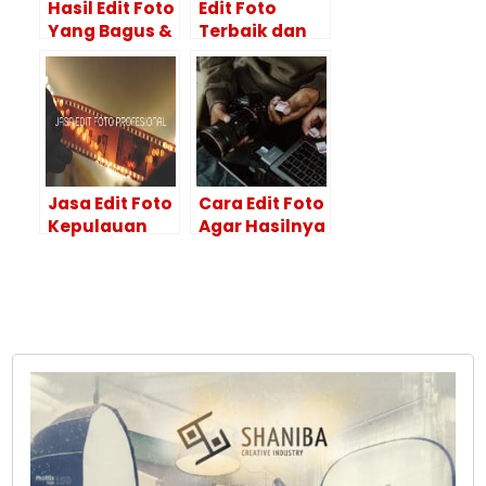
Hasil Edit Foto
Edit Foto
Yang Bagus &
Terbaik dan
Tips
Hasil
Menggunakan
Maksimal Itu
Adobe
Ya di Editor
Photoshop
Foto
Profesional
Jasa Edit Foto
Cara Edit Foto
Kepulauan
Agar Hasilnya
Selayar
Maksimal?
HASILNYA
Lakukan 4
BAGUS!
Tahapan Ini