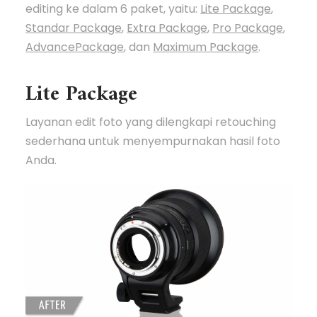
editing ke dalam 6 paket, yaitu:
Lite Package
,
Standar Package
,
Extra Package
,
Pro Package
,
AdvancePackage
, dan
Maximum Package
.
Lite Package
Layanan edit foto yang dilengkapi retouching
sederhana untuk menyempurnakan hasil foto
Anda.