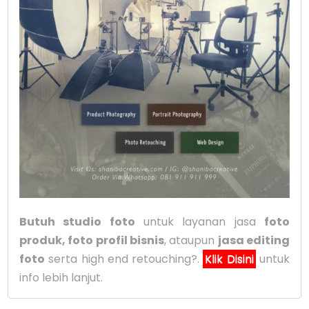
Butuh studio foto
untuk layanan jasa
foto
produk, foto profil bisnis
, ataupun
jasa editing
foto
serta high end retouching?.
Klik Disini
untuk
info lebih lanjut.