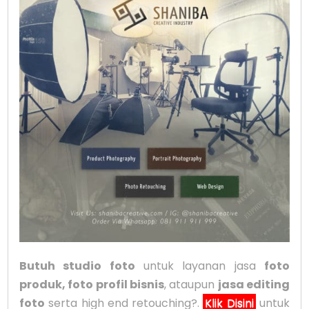
Butuh studio foto
untuk layanan jasa
foto
produk, foto profil bisnis
, ataupun
jasa editing
foto
serta high end retouching?.
Klik Disini
untuk