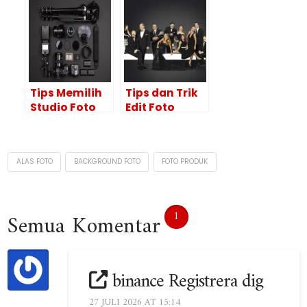
Desain
Foto Studio
Katalog
Bersama
Produk
Teman
Tips Memilih
Tips dan Trik
Studio Foto
Edit Foto
Yang Bagus
Keluarga
untuk Bisnis
Untuk Hasil
atau
Yang Menarik
ALAS FOTO
BACKGROUND FOTO
FOTO PRODUK
Kebutuhan
Pribadi
1
Semua Komentar
binance Registrera dig
27 JULI 2026 AT 15:14