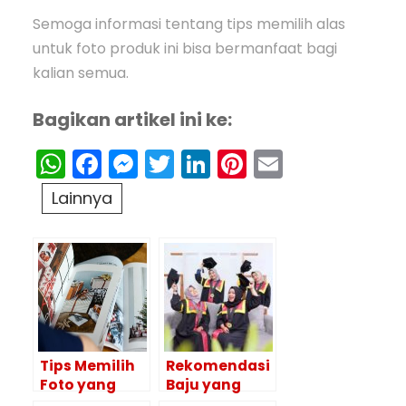
Semoga informasi tentang tips memilih alas
untuk foto produk ini bisa bermanfaat bagi
kalian semua.
Bagikan artikel ini ke:
WhatsApp
Facebook
Messenger
Twitter
LinkedIn
Pinterest
Email
Lainnya
Tips Memilih
Rekomendasi
Foto yang
Baju yang
Bagus Untuk
Cocok Untuk