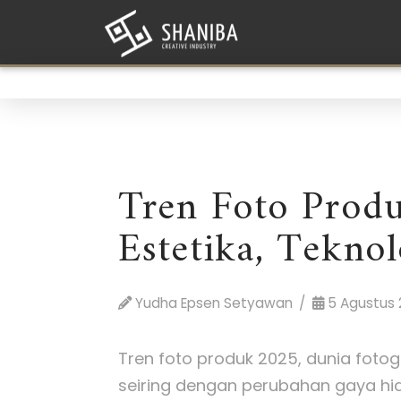
Tren Foto Prod
Estetika, Teknol
Yudha Epsen Setyawan
5 Agustus 
Tren foto produk 2025, dunia foto
seiring dengan perubahan gaya hid