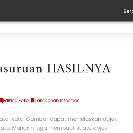
Ber
 Pasuruan HASILNYA
Editing Foto
,
Tambahan Informasi
kata-kata. Gambar dapat menjelaskan objek
kata. Mungkin juga membuat suatu objek