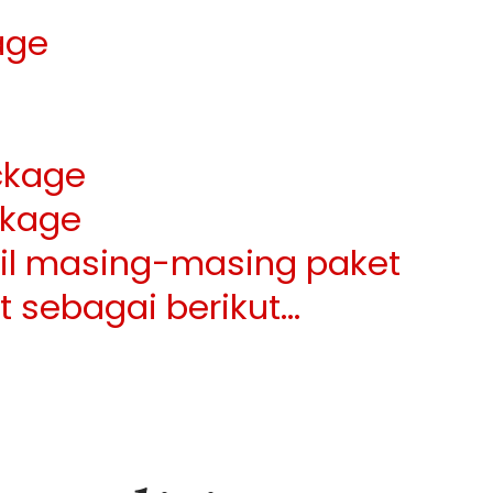
age
ckage
kage
ail masing-masing paket
at sebagai berikut…