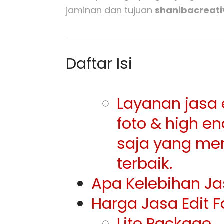
jaminan dan tujuan
shanibacreat
Daftar Isi
Layanan jasa e
foto & high e
saja yang men
terbaik.
Apa Kelebihan Ja
Harga Jasa Edit F
Lite Package