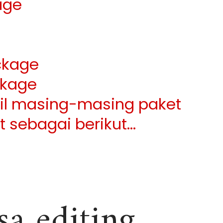
age
ckage
kage
ail masing-masing paket
at sebagai berikut…
sa editing