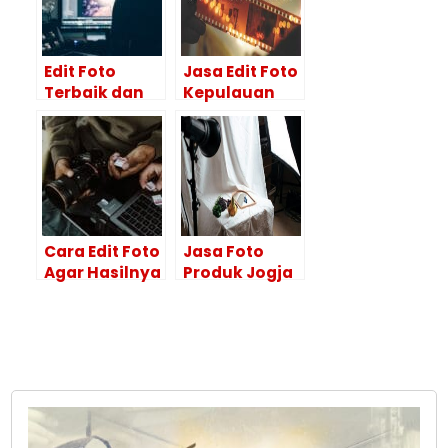
Edit Foto
Jasa Edit Foto
Terbaik dan
Kepulauan
Hasil
Selayar
Maksimal Itu
HASILNYA
Ya di Editor
BAGUS!
Foto
Profesional
Cara Edit Foto
Jasa Foto
Agar Hasilnya
Produk Jogja
Maksimal?
dengan
Lakukan 4
Kualitas
Tahapan Ini
Profesional?
Disini
Tempatnya