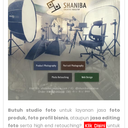
Butuh studio foto
untuk layanan jasa
foto
produk, foto profil bisnis
, ataupun
jasa editing
foto
serta high end retouching?.
Klik Disini
untuk