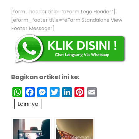
[form_header title=”eForm Logo Header”]
[eform_footer title=”eForm Standalone View
Footer Message”]
Bagikan artikel ini ke:
WhatsApp
Facebook
Messenger
Twitter
LinkedIn
Pinterest
Email
Lainnya