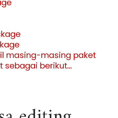
age
ckage
kage
ail masing-masing paket
at sebagai berikut…
sa editing