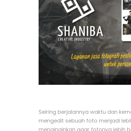
Seiring berjalannya waktu dan kem
mengedit sebuah foto menjadi lebih
menginginkan agar fotonya lebih b