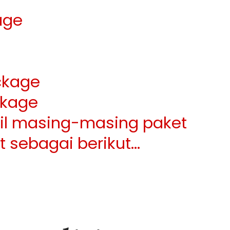
age
ckage
kage
ail masing-masing paket
at sebagai berikut…