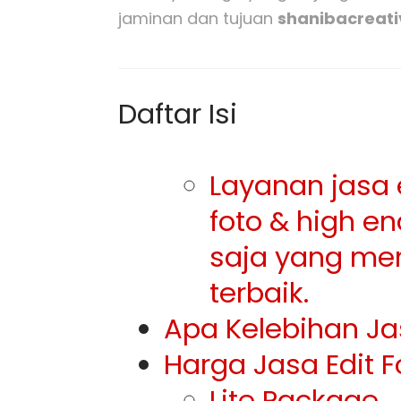
jaminan dan tujuan
shanibacreat
Daftar Isi
Layanan jasa e
foto & high e
saja yang men
terbaik.
Apa Kelebihan Ja
Harga Jasa Edit F
Lite Package