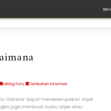
Ber
Kaimana
Editing Foto
,
Tambahan Informasi
ata. Gambar dapat mendeskrupsikan objek
gkin juga membuat suatu objek atau