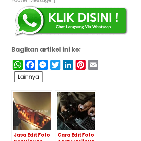
Footer Message”]
Bagikan artikel ini ke:
WhatsApp
Facebook
Messenger
Twitter
LinkedIn
Pinterest
Email
Lainnya
Jasa Edit Foto
Cara Edit Foto