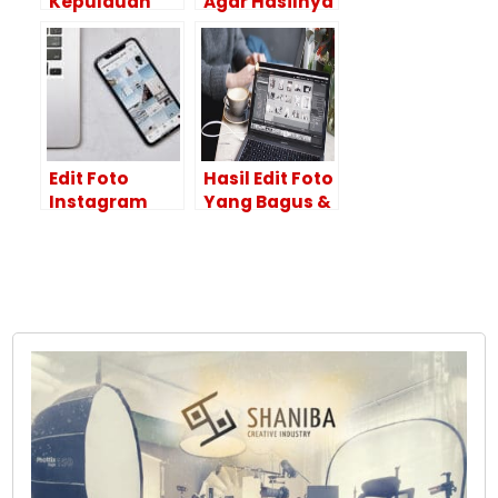
Kepulauan
Agar Hasilnya
Selayar
Maksimal?
HASILNYA
Lakukan 4
BAGUS!
Tahapan Ini
Edit Foto
Hasil Edit Foto
Instagram
Yang Bagus &
Supaya
Tips
Hasilnya
Menggunakan
Maksimal
Adobe
Dengan
Photoshop
Aplikasi Ini