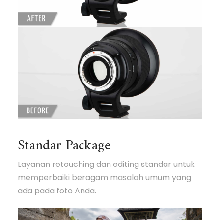
Standar Package
Layanan retouching dan editing standar untuk
memperbaiki beragam masalah umum yang
ada pada foto Anda.