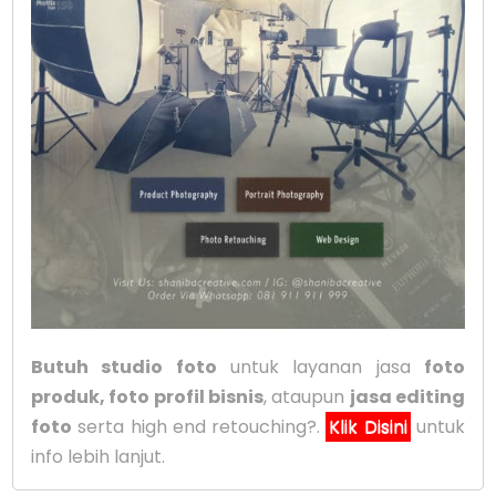
Butuh studio foto
untuk layanan jasa
foto
produk, foto profil bisnis
, ataupun
jasa editing
foto
serta high end retouching?.
Klik Disini
untuk
info lebih lanjut.