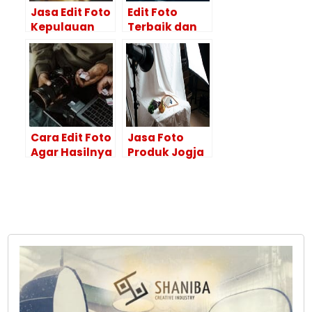
Jasa Edit Foto
Edit Foto
Kepulauan
Terbaik dan
Selayar
Hasil
HASILNYA
Maksimal Itu
BAGUS!
Ya di Editor
Foto
Profesional
Cara Edit Foto
Jasa Foto
Agar Hasilnya
Produk Jogja
Maksimal?
dengan
Lakukan 4
Kualitas
Tahapan Ini
Profesional?
Disini
Tempatnya