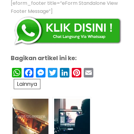
[eform_footer title=”eForm Standalone View
Footer Message”]
Bagikan artikel ini ke:
WhatsApp
Facebook
Messenger
Twitter
LinkedIn
Pinterest
Email
Lainnya