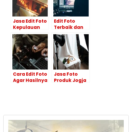
Jasa Edit Foto
Edit Foto
Kepulauan
Terbaik dan
Selayar
Hasil
HASILNYA
Maksimal Itu
BAGUS!
Ya di Editor
Foto
Profesional
Cara Edit Foto
Jasa Foto
Agar Hasilnya
Produk Jogja
Maksimal?
dengan
Lakukan 4
Kualitas
Tahapan Ini
Profesional?
Disini
Tempatnya