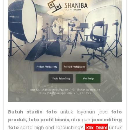
Butuh studio foto
untuk layanan jasa
foto
produk, foto profil bisnis
, ataupun
jasa editing
foto
serta high end retouching?.
Klik Disini
untuk