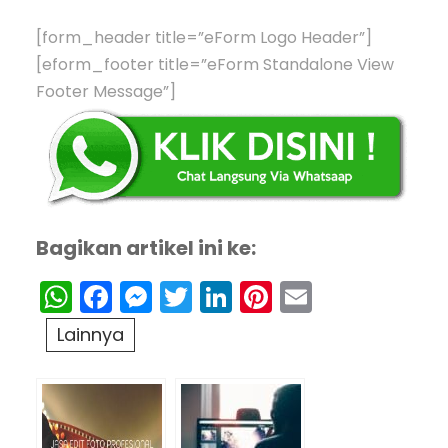
[form_header title=”eForm Logo Header”]
[eform_footer title=”eForm Standalone View
Footer Message”]
Bagikan artikel ini ke:
WhatsApp
Facebook
Messenger
Twitter
LinkedIn
Pinterest
Email
Lainnya