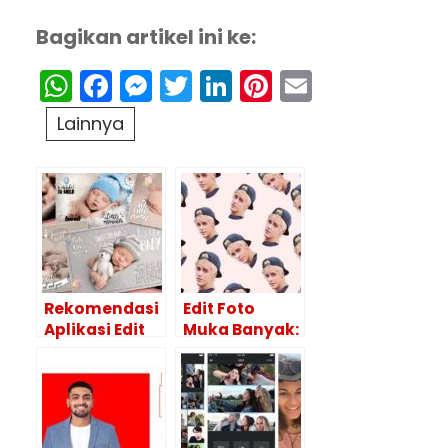
Bagikan artikel ini ke:
WhatsApp
Facebook
Messenger
Twitter
LinkedIn
Pinterest
Email
Lainnya
Rekomendasi
Edit Foto
Aplikasi Edit
Muka Banyak:
Foto Newborn
Rekomendasi
Terbaik
Aplikasi dan
Caranya