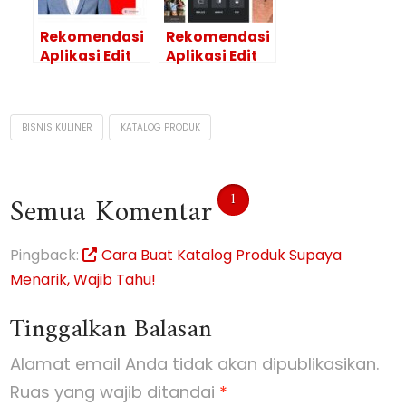
Rekomendasi
Rekomendasi
Aplikasi Edit
Aplikasi Edit
Latar Merah
Foto Banyak
Dengan
Jadi 1 di
Mudah dan
Android
BISNIS KULINER
KATALOG PRODUK
Cepat
1
Semua Komentar
Pingback:
Cara Buat Katalog Produk Supaya
Menarik, Wajib Tahu!
Tinggalkan Balasan
Alamat email Anda tidak akan dipublikasikan.
Ruas yang wajib ditandai
*