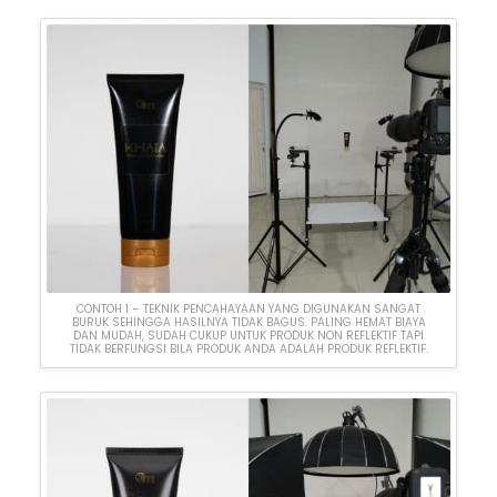
CONTOH 1 – TEKNIK PENCAHAYAAN YANG DIGUNAKAN SANGAT
BURUK SEHINGGA HASILNYA TIDAK BAGUS. PALING HEMAT BIAYA
DAN MUDAH, SUDAH CUKUP UNTUK PRODUK NON REFLEKTIF TAPI
TIDAK BERFUNGSI BILA PRODUK ANDA ADALAH PRODUK REFLEKTIF.