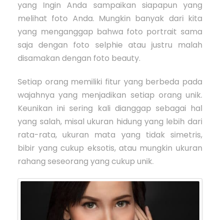
yang Ingin Anda sampaikan siapapun yang
melihat foto Anda. Mungkin banyak dari kita
yang menganggap bahwa foto portrait sama
saja dengan foto selphie atau justru malah
disamakan dengan foto beauty.
Setiap orang memiliki fitur yang berbeda pada
wajahnya yang menjadikan setiap orang unik.
Keunikan ini sering kali dianggap sebagai hal
yang salah, misal ukuran hidung yang lebih dari
rata-rata, ukuran mata yang tidak simetris,
bibir yang cukup eksotis, atau mungkin ukuran
rahang seseorang yang cukup unik.