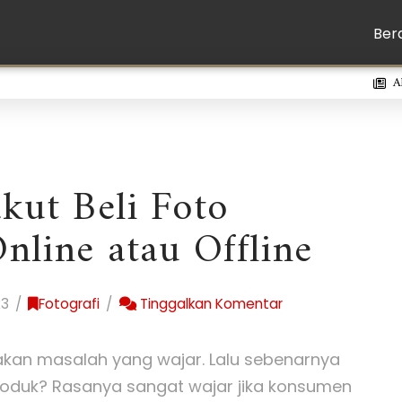
Ber
A
kut Beli Foto
nline atau Offline
23
Fotografi
Tinggalkan Komentar
kan masalah yang wajar. Lalu sebenarnya
produk? Rasanya sangat wajar jika konsumen