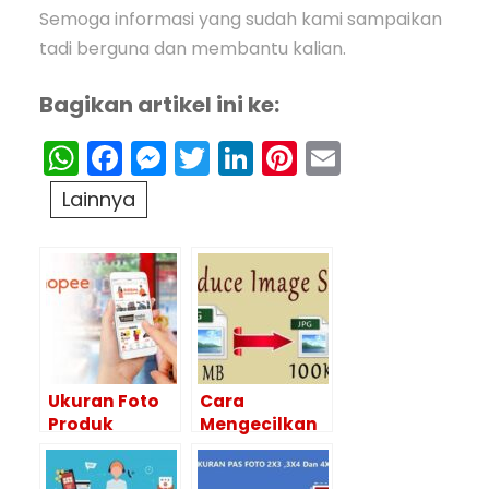
Semoga informasi yang sudah kami sampaikan
tadi berguna dan membantu kalian.
Bagikan artikel ini ke:
WhatsApp
Facebook
Messenger
Twitter
LinkedIn
Pinterest
Email
Lainnya
Ukuran Foto
Cara
Produk
Mengecilkan
Shopee dan
Ukuran Foto
Tips Agar
Secara Offline