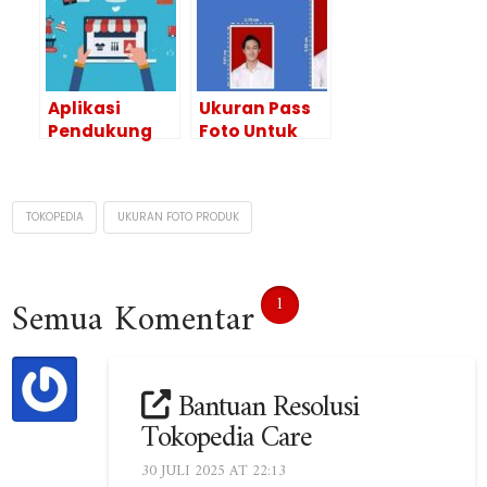
Menarik
dan Online
Aplikasi
Ukuran Pass
Pendukung
Foto Untuk
UMKM Yang
Melamar
Wajib Dimiliki
Kerja Yang
Baik, Ini
TOKOPEDIA
UKURAN FOTO PRODUK
Rinciannya
1
Semua Komentar
Bantuan Resolusi
Tokopedia Care
30 JULI 2025 AT 22:13