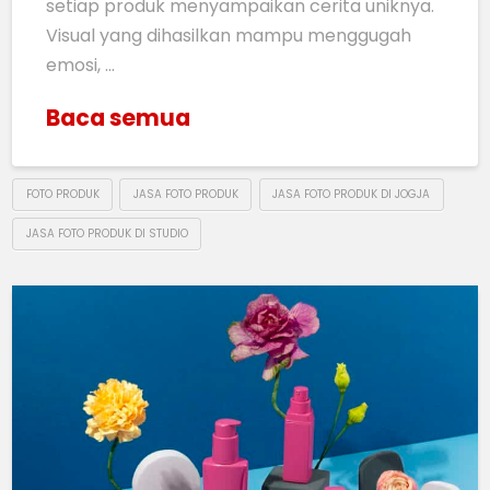
setiap produk menyampaikan cerita uniknya.
Visual yang dihasilkan mampu menggugah
emosi, …
Baca semua
FOTO PRODUK
JASA FOTO PRODUK
JASA FOTO PRODUK DI JOGJA
JASA FOTO PRODUK DI STUDIO