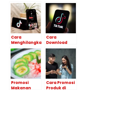
Cara
Cara
Menghilangkan
Download
Watermark
Foto Tiktok
Tiktok Tanpa
Tanpa
Pakai Aplikasi
Watermark
Tanpa
Aplikasi
Promosi
Cara Promosi
Makanan
Produk di
Khas Daerah
Whatsapp
Yang Bisa
Untuk
Naikin Omset
Meningkatkan
Penjualan
Omset