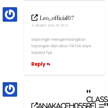
Leo_official07
31 MARET 2026 AT 09:55
Saya ingin mengembangkan
tayangan dan akun TikTok saya
supaya fyp
Reply
"
clas
anakaceh055
rel=