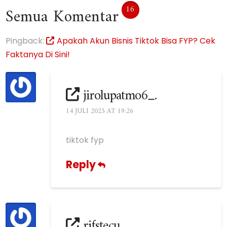
16
Semua Komentar
Pingback:
Apakah Akun Bisnis Tiktok Bisa FYP? Cek
Faktanya Di Sini!
jirolupatmo6_.
14 JULI 2025 AT 19:26
tiktok fyp
Reply
rifstecu