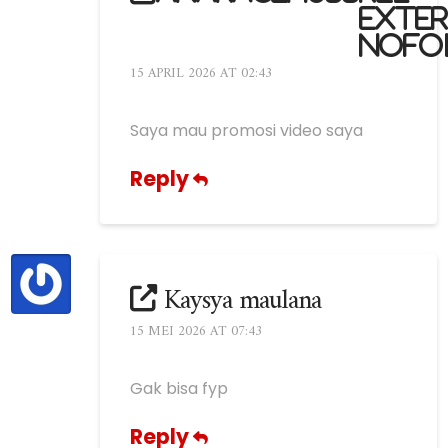
exte
nofo
15 APRIL 2026 AT 02:43
Saya mau promosi video saya
Reply
Kaysya maulana
15 MEI 2026 AT 07:43
Gak bisa fyp
Reply