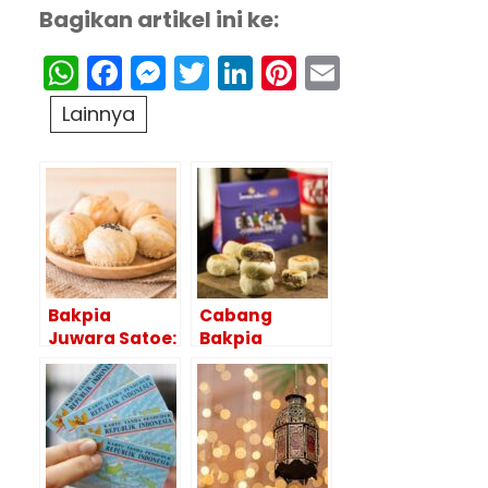
Bagikan artikel ini ke:
WhatsApp
Facebook
Messenger
Twitter
LinkedIn
Pinterest
Email
Lainnya
Bakpia
Cabang
Juwara Satoe:
Bakpia
Pilihan Oleh-
Juwara Satoe
Oleh Jogja
di Indonesia
Terbaik!