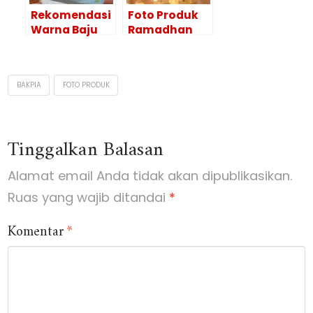
Rekomendasi
Foto Produk
Warna Baju
Ramadhan
yang Cocok
Hemat &
untuk Foto
Promo serta
KTP
Bikin Bisnis
BAKPIA
FOTO PRODUK
Makin Lancar
Tinggalkan Balasan
Alamat email Anda tidak akan dipublikasikan.
Ruas yang wajib ditandai
*
Komentar
*