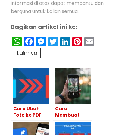
informasi di atas dapat membantu dan
berguna untuk kalian semua.
Bagikan artikel ini ke:
WhatsApp
Facebook
Messenger
Twitter
LinkedIn
Pinterest
Email
Lainnya
Cara Ubah
Cara
Foto ke PDF
Membuat
Tanpa
Foto Menjadi
Aplikasi
HD Tanpa
Melalui HP
Aplikasi