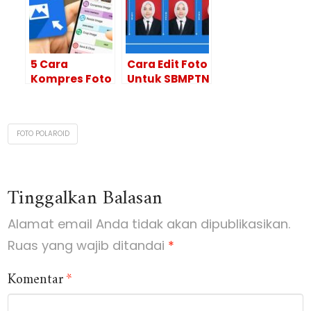
5 Cara
Cara Edit Foto
Kompres Foto
Untuk SBMPTN
200kb Tanpa
Melalui Online
Mengurangi
dan Offline
Kualitas
FOTO POLAROID
Tinggalkan Balasan
Alamat email Anda tidak akan dipublikasikan.
Ruas yang wajib ditandai
*
Komentar
*