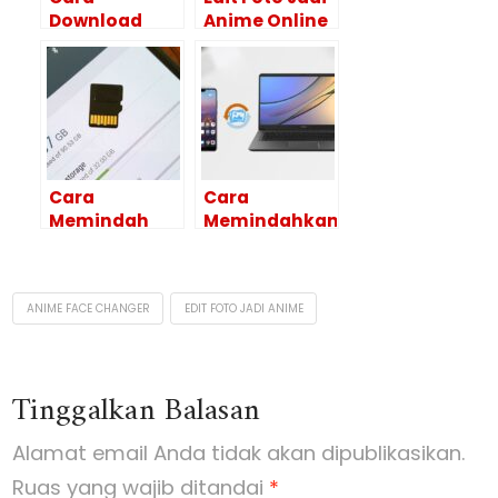
Download
Anime Online
Foto IG Story
Tanpa
Dengan
Aplikasi,
Mudah dan
Mudah dan
Cepat
Cepat
Cara
Cara
Memindah
Memindahkan
Foto ke Kartu
Foto dari HP
SD Dengan
ke Laptop
Mudah dan
Dengan
ANIME FACE CHANGER
EDIT FOTO JADI ANIME
Praktis
Mudah
Tinggalkan Balasan
Alamat email Anda tidak akan dipublikasikan.
Ruas yang wajib ditandai
*