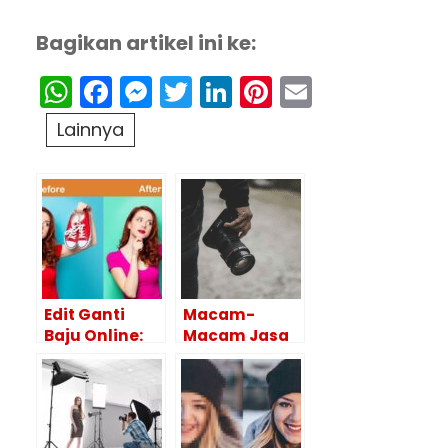
Bagikan artikel ini ke:
WhatsApp
Facebook
Messenger
Twitter
LinkedIn
Pinterest
Email
Lainnya
Edit Ganti
Macam-
Baju Online:
Macam Jasa
Rekomendasi
Fotografi
Platform dan
Cocok Untuk
Tutorialnya
Bisnis