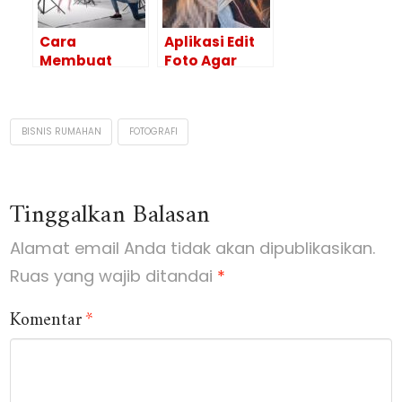
Cara
Aplikasi Edit
Membuat
Foto Agar
Studio Mini
Tidak Pecah
Untuk Foto
Beserta
Produk Agar
Tutorialnya
BISNIS RUMAHAN
FOTOGRAFI
Menarik
Tinggalkan Balasan
Alamat email Anda tidak akan dipublikasikan.
Ruas yang wajib ditandai
*
Komentar
*